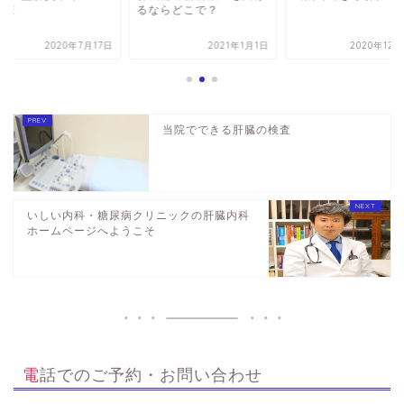
検査
るならどこで？
2020年7月17日
2021年1月1日
2020年12
当院でできる肝臓の検査
いしい内科・糖尿病クリニックの肝臓内科
ホームページへようこそ
電話でのご予約・お問い合わせ