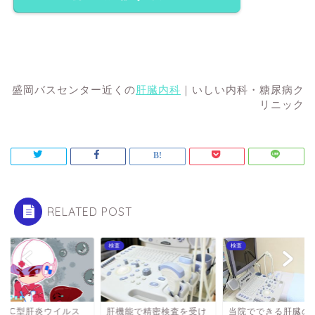
盛岡バスセンター近くの
肝臓内科
｜いしい内科・糖尿病ク
リニック
RELATED POST
検査
検査
型、C型肝炎ウイルス
肝機能で精密検査を受け
当院でできる肝臓の