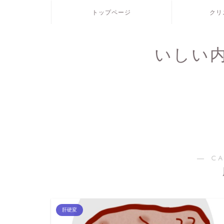
トップページ
クリ
いしい
― C
肝硬変