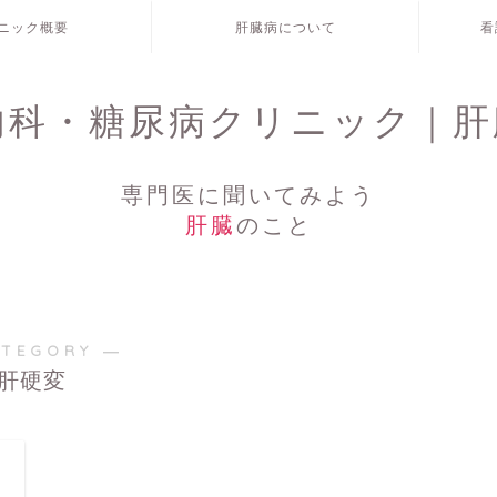
ニック概要
肝臓病について
看
内科・糖尿病クリニック｜肝
専門医に聞いてみよう
肝臓
のこと
ATEGORY ―
肝硬変